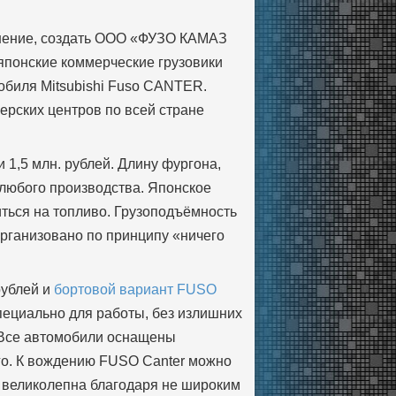
ешение, создать ООО «ФУЗО КАМАЗ
 японские коммерческие грузовики
мобиля Mitsubishi Fuso CANTER.
ерских центров по всей стране
ки 1,5 млн. рублей. Длину фургона,
 любого производства. Японское
иться на топливо. Грузоподъёмность
организовано по принципу «ничего
рублей и
бортовой вариант FUSO
специально для работы, без излишних
 Все автомобили оснащены
го. К вождению FUSO Canter можно
ь великолепна благодаря не широким