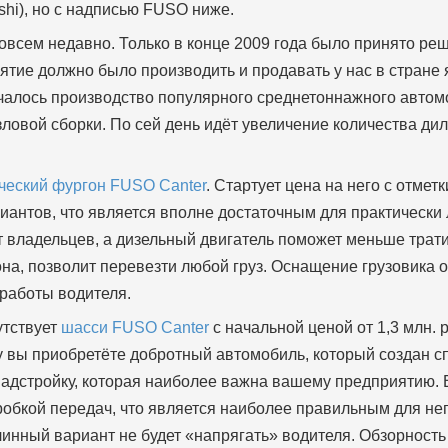
ishi), но с надписью FUSO ниже.
овсем недавно. Только в конце 2009 года было принято р
ятие должно было производить и продавать у нас в стране
началось производство популярного среднетоннажного авто
ловой сборки. По сей день идёт увеличение количества дил
ческий фургон FUSO Canter
. Стартует цена на него с отмет
риантов, что является вполне достаточным для практически
т владельцев, а дизельный двигатель поможет меньше трат
на, позволит перевезти любой груз. Оснащение грузовика 
 работы водителя.
утствует
шасси FUSO Canter
с начальной ценой от 1,3 млн. 
ену вы приобретёте добротный автомобиль, который создан 
надстройку, которая наиболее важна вашему предприятию.
робкой передач, что является наиболее правильным для не
линный вариант не будет «напрягать» водителя. Обзорност