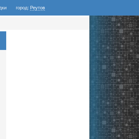
дки
город:
Реутов