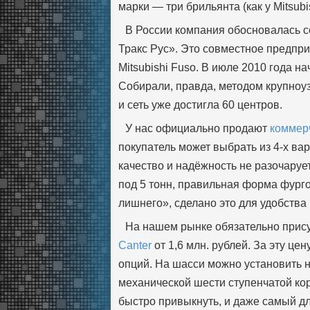
марки — три брильянта (как у Mitsub
В России компания обосновалась с
Тракс Рус». Это совместное предпри
Mitsubishi Fuso. В июле 2010 года 
Собирали, правда, методом крупноуз
и сеть уже достигла 60 центров.
У нас официально продают
коммер
покупатель может выбрать из 4-х ва
качество и надёжность не разочаруе
под 5 тонн, правильная форма фурго
лишнего», сделано это для удобства
На нашем рынке обязательно прис
Canter
от 1,6 млн. рублей. За эту ц
опций. На шасси можно установить 
механической шести ступенчатой ко
быстро привыкнуть, и даже самый д