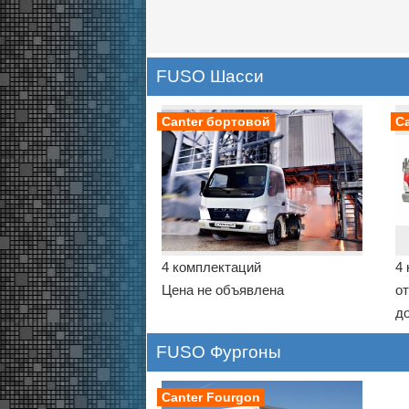
FUSO Шасси
Canter бортовой
C
4 комплектаций
4 
Цена не объявлена
от
до
FUSO Фургоны
Canter Fourgon