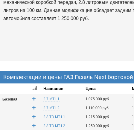
механической коробкой передач, 2.8 литровым двигателем 
литров на 100 км. Данная модификация обладает задним 
автомобиля составляет 1 250 000 руб.
Комплектации и цены ГАЗ Газель Next бортовой 
Название
Цена
2.7 MT L1
1 075 000 руб.
1
Базовая
2.7 MT L2
1 110 000 руб.
1
2.8 TD MT L1
1 215 000 руб.
1
2.8 TD MT L2
1 250 000 руб.
1