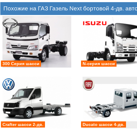
Похожие на ГАЗ Газель Next бортовой 4-дв. ав
300 Серия шасси
N-серия шасси
Crafter шасси 2-дв.
Ducato шасси 4-дв.